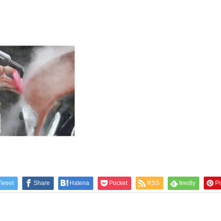
Tweet
Share
Hatena
Pocket
RSS
feedly
Pi