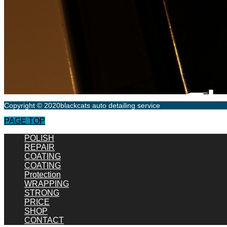
Copyright © 2020blackcats auto detailing service
PAGE TOP
POLISH
REPAIR
COATING
COATING
Protection
WRAPPING
STRONG
PRICE
SHOP
CONTACT