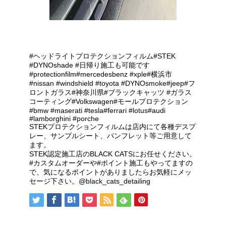
#ヘッドライトプロテクションフィルム#STEK
#DYNOshade #日帰り施工も可能です
#protectionfilm#mercedesbenz #xple#横浜市
#nissan #windshield #toyota #DYNOsmoke#jeep#フ
ロントガラス#神奈川県#ブラックキャッツ #ガラス
コーティング#Volkswagen#モールプロテクション
#bmw #maserati #tesla#ferrari #lotus#audi
#lamborghini #porche
STEKプロテクションフィルムは店内にて各種デスプ
レー、サンプルシート、パンフレット等ご用意して
ます。
STEK認定施工店のBLACK CATSにお任せください。
#カスタムオーダーや#ポイント施工もやってますの
で、気になるポイントがありましたらお気軽にメッ
セージ下さい。@black_cats_detailing