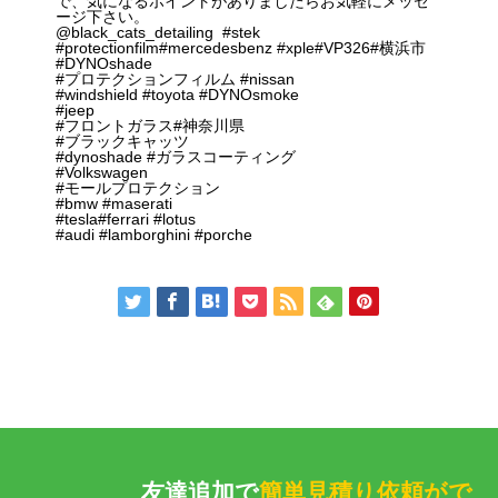
で、気になるポイントがありましたらお気軽にメッセ
ージ下さい。
@black_cats_detailing #stek
#protectionfilm#mercedesbenz #xple#VP326#横浜市
#DYNOshade
#プロテクションフィルム #nissan
#windshield #toyota #DYNOsmoke
#jeep
#フロントガラス#神奈川県
#ブラックキャッツ
#dynoshade #ガラスコーティング
#Volkswagen
#モールプロテクション
#bmw #maserati
#tesla#ferrari #lotus
#audi #lamborghini #porche
友達追加で
簡単見積り依頼がで