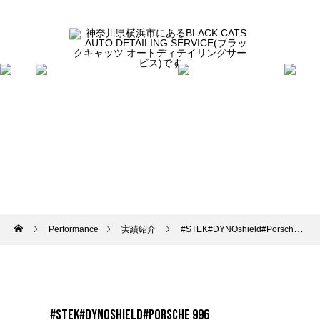
Performance
実績紹介
#STEK#DYNOshield#Porsche 996
#STEK#DYNOshield#Porsche 996