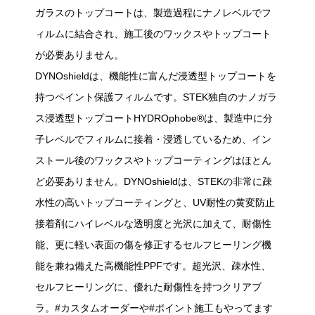
ガラスのトップコートは、製造過程にナノレベルでフ
ィルムに結合され、施工後のワックスやトップコート
が必要ありません。
DYNOshieldは、機能性に富んだ浸透型トップコートを
持つペイント保護フィルムです。STEK独自のナノガラ
ス浸透型トップコートHYDROphobe®は、製造中に分
子レベルでフィルムに接着・浸透しているため、イン
ストール後のワックスやトップコーティングはほとん
ど必要ありません。DYNOshieldは、STEKの非常に疎
水性の高いトップコーティングと、UV耐性の黄変防止
接着剤にハイレベルな透明度と光沢に加えて、耐傷性
能、更に軽い表面の傷を修正するセルフヒーリング機
能を兼ね備えた高機能性PPFです。超光沢、疎水性、
セルフヒーリングに、優れた耐傷性を持つクリアブ
ラ。#カスタムオーダーや#ポイント施工もやってます