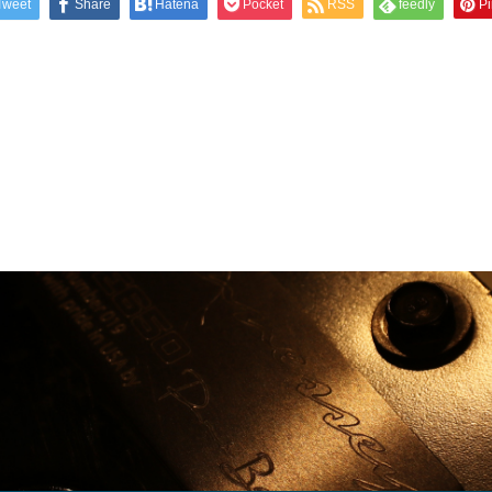
Tweet
Share
Hatena
Pocket
RSS
feedly
Pi